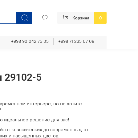
Корзина
0
+998 90 042 75 05
+998 71 235 07 08
м 29102-5
овременном интерьере, но не хотите
?
то идеальное решение для вас!
: от классических до современных, от
ких и насыщенных цветов.