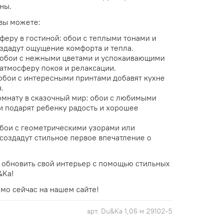
ны.
вы можете:
феру в гостиной: обои с теплыми тонами и
здадут ощущение комфорта и тепла.
 обои с нежными цветами и успокаивающими
 атмосферу покоя и релаксации.
обои с интересными принтами добавят кухне
.
омнату в сказочный мир: обои с любимыми
и подарят ребенку радость и хорошее
бои с геометрическими узорами или
создадут стильное первое впечатление о
 обновить свой интерьер с помощью стильных
&Ka!
мо сейчас на нашем сайте!
арт.
Du&Ka 1,06 м 29102-5