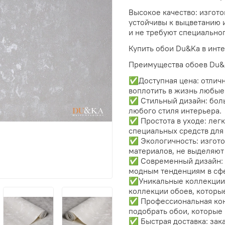
Высокое качество: изгото
устойчивы к выцветанию 
и не требуют специальног
Купить обои Du&Ka в инте
Преимущества обоев Du&
✅Доступная цена: отличн
воплотить в жизнь любые
✅ Стильный дизайн: боль
любого стиля интерьера.
✅ Простота в уходе: легк
специальных средств для 
✅ Экологичность: изгото
материалов, не выделяют
✅ Современный дизайн: 
модным тенденциям в сфе
✅Уникальные коллекции:
коллекции обоев, которы
✅ Профессиональная кон
подобрать обои, которые 
✅ Быстрая доставка: зак