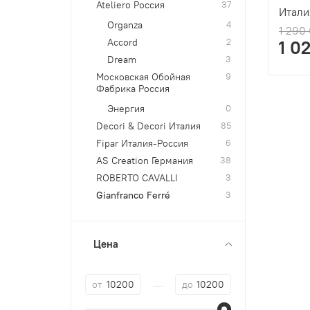
Ateliero Россия
37
Итали
Organza
4
1 290
Accord
2
1 0
Dream
3
Московская Обойная
9
Фабрика Россия
Энергия
0
Decori & Decori Италия
85
Fipar Италия-Россия
6
AS Creation Германия
38
ROBERTO CAVALLI
3
Gianfranco Ferré
3
Цена
—
от
до