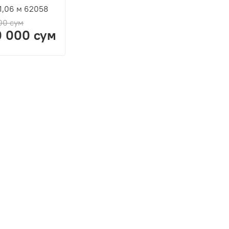
1,06 м 62058
00 сум
0 000 сум