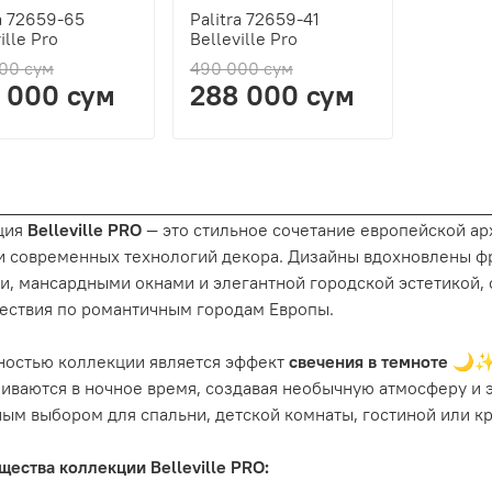
ra 72659-65
Palitra 72659-41
ille Pro
Belleville Pro
00 сум
490 000 сум
 000 сум
288 000 сум
ция
Belleville PRO
— это стильное сочетание европейской а
и современных технологий декора. Дизайны вдохновлены ф
, мансардными окнами и элегантной городской эстетикой, 
ествия по романтичным городам Европы.
ностью коллекции является эффект
свечения в темноте
🌙✨ 
иваются в ночное время, создавая необычную атмосферу и 
ым выбором для спальни, детской комнаты, гостиной или к
ества коллекции Belleville PRO: