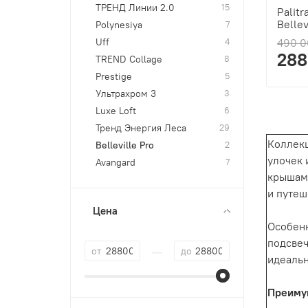
ТРЕНД Линии 2.0
15
Palit
Bellev
Polynesiya
7
Uff
4
490 0
288
TREND Collage
8
Prestige
5
Ультрахром 3
3
Luxe Loft
6
Тренд Энергия Леса
29
Коллек
Belleville Pro
2
улочек 
Avangard
7
крышами
и путеш
Цена
Особен
подсвеч
—
от
до
идеальн
Преимущ