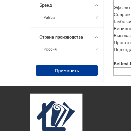
Бренд
Эффект 
Соврем
Palitra
2
Глубока
Винило
Высокая
Страна производства
Простот
Подход
Россия
2
Bellevi
Применить