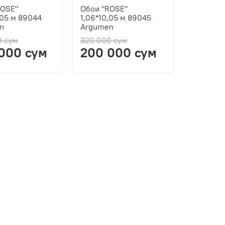
ROSE"
Обои "ROSE"
,05 м 89044
1,06*10,05 м 89045
n
Argumen
0 сум
320 000 сум
000 сум
200 000 сум