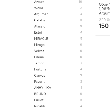
Azzure
10
Обои 
Wella
2
1,06*
Argu
Argumen
4
320 0
Gatsby
3
150
Alassio
9
Estet
4
MIRACLE
5
Mirage
0
Velvet
0
Елена
0
Tempo
7
Fortuna
4
Canvas
3
Favorit
2
АННУШКА
1
BRUNO
0
Piruet
5
Rinaldi
4