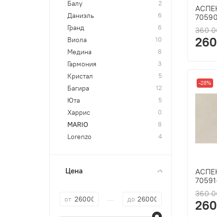
Балу
2
АСПЕК
Даниэль
6
70590
Гранд
6
360 0
260
Виола
10
Медина
8
Гармония
3
Кристал
5
-28%
Багира
12
Юта
5
Харрис
0
MARIO
8
Lorenzo
4
Цена
АСПЕК
70591
360 0
—
от
до
260