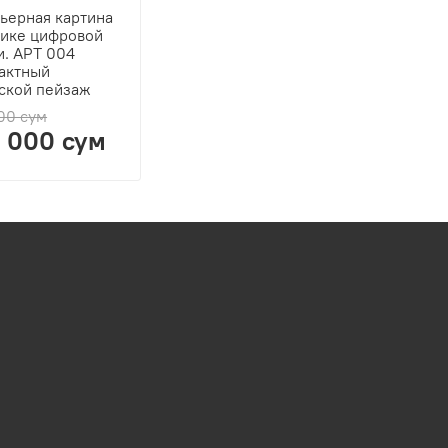
ьерная картина
нике цифровой
и. АРТ 004
актный
ской пейзаж
00 сум
 000 сум