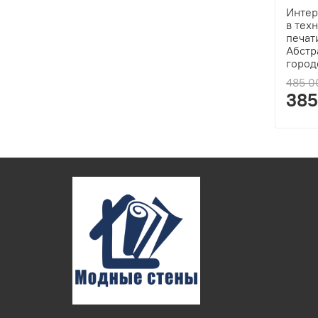
Интер
в тех
печат
Абстр
город
485 0
385