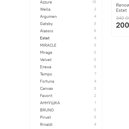
Azzure
10
Renow
Wella
2
Estet
Argumen
4
340 0
200
Gatsby
3
Alassio
9
Estet
4
MIRACLE
5
Mirage
0
Velvet
0
Елена
0
Tempo
7
Fortuna
4
Canvas
3
Favorit
2
АННУШКА
1
BRUNO
0
Piruet
5
Rinaldi
4