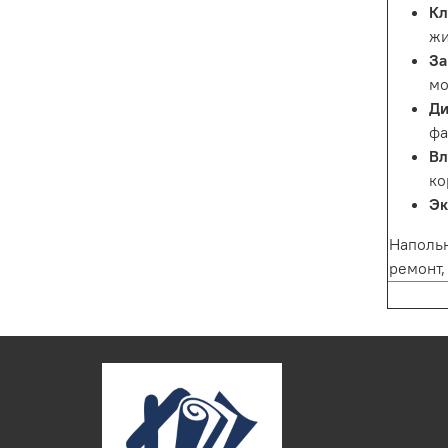
Кл
жи
За
мо
Ди
фа
Вл
ко
Эк
Напольн
ремонт,