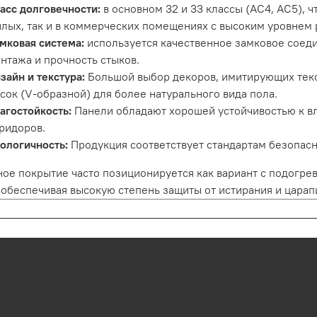
асс долговечности:
в основном 32 и 33 классы (AC4, AC5), ч
лых, так и в коммерческих помещениях с высоким уровнем 
мковая система:
используется качественное замковое соед
нтажа и прочность стыков.
зайн и текстура:
Большой выбор декоров, имитирующих текс
сок (V-образной) для более натурального вида пола.
агостойкость:
Панели обладают хорошей устойчивостью к вл
ридоров.
ологичность:
Продукция соответствует стандартам безопасн
ое покрытие часто позиционируется как вариант с подогр
 обеспечивая высокую степень защиты от истирания и царап