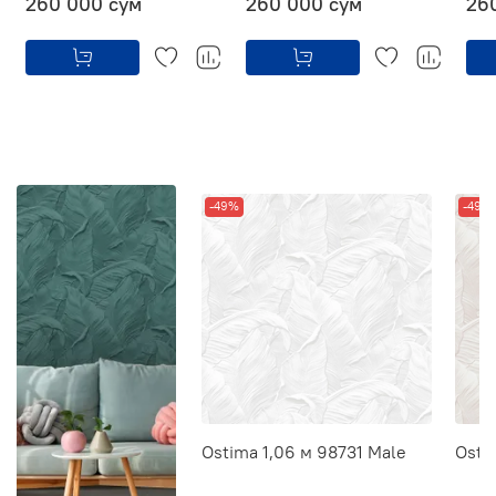
260 000 сум
260 000 сум
26
-49%
-49%
Ostima 1,06 м 98731 Male
Osti