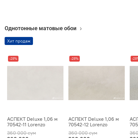
Однотонные матовые обои
Хит продаж
-28%
-28%
-28
АСПЕКТ Deluxe 1,06 м
АСПЕКТ Deluxe 1,06 м
АСП
70542-11 Lorenzo
70542-12 Lorenzo
705
360 000 сум
360 000 сум
360