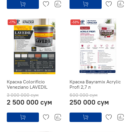
-17%
-58%
Краска Colorificio
Краска Bayramix Acrylic
Veneziano LAVEDIL
Profi 2,7 л
3 000 000 сум
600 000 сум
2 500 000 сум
250 000 сум