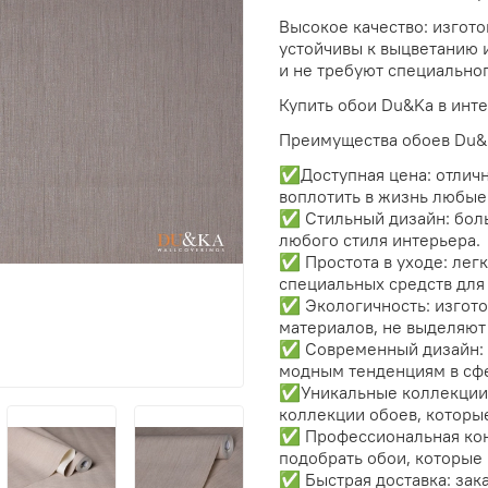
Высокое качество: изгото
устойчивы к выцветанию 
и не требуют специальног
Купить обои Du&Ka в инте
Преимущества обоев Du&
✅Доступная цена: отличн
воплотить в жизнь любые
✅ Стильный дизайн: боль
любого стиля интерьера.
✅ Простота в уходе: легк
специальных средств для 
✅ Экологичность: изгото
материалов, не выделяют
✅ Современный дизайн: 
модным тенденциям в сфе
✅Уникальные коллекции:
коллекции обоев, которы
✅ Профессиональная кон
подобрать обои, которые 
✅ Быстрая доставка: зак