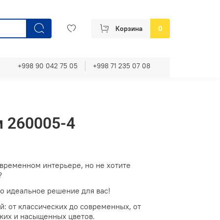
Корзина
0
+998 90 042 75 05
+998 71 235 07 08
м 260005-4
овременном интерьере, но не хотите
?
то идеальное решение для вас!
: от классических до современных, от
ких и насыщенных цветов.