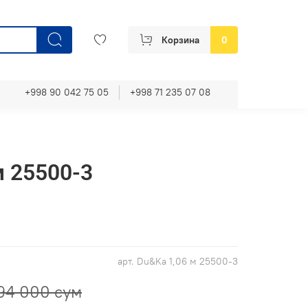
Корзина
0
+998 90 042 75 05
+998 71 235 07 08
м 25500-3
арт.
Du&Ka 1,06 м 25500-3
94 000 сум