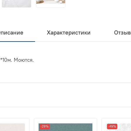
писание
Характеристики
Отзы
6*10м. Моются.
-29%
-49%