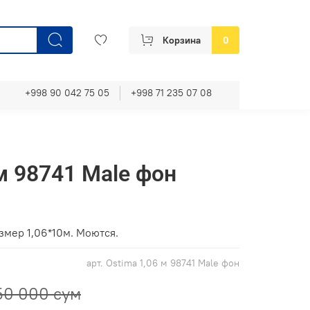
Корзина
0
+998 90 042 75 05
+998 71 235 07 08
м 98741 Male фон
змер 1,06*10м. Моются.
арт.
Ostima 1,06 м 98741 Male фон
50 000 сум