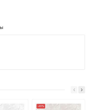
вы
-49%
-66%