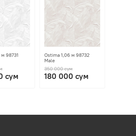
 м 98731
Ostima 1,06 м 98732
Ostima 1
Male
Male
м
350 000 сум
350 000 
0 сум
180 000 сум
120 0