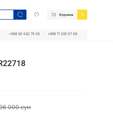
Корзина
0
+998 90 042 75 05
+998 71 235 07 08
 R22718
96 000 сум