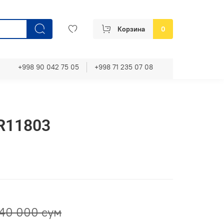
Корзина
0
+998 90 042 75 05
+998 71 235 07 08
 R11803
40 000 сум