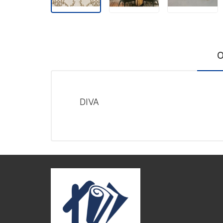
О
DIVA